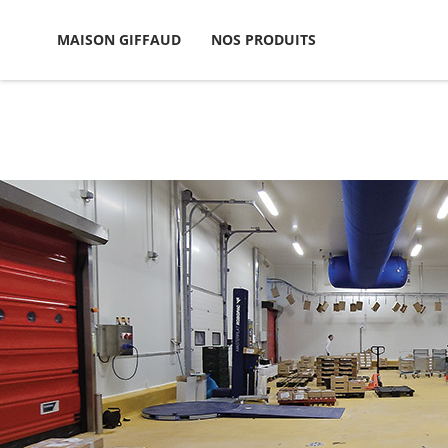
MAISON GIFFAUD
NOS PRODUITS
CANDIDATURE
RESPONSABLE
SPONTANÉE
QUALITE
TECHNICIEN DE
PREPARATEUR DE
MAINTENANCE
COMMANDES
DEVELOPPEUR
AGENT DE
LOGICIEL CONFIRME
PRODUCTION